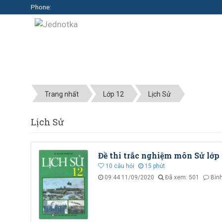
Phone:
Trang nhất
Lớp 12
Lịch Sử
Lịch Sử
Đề thi trắc nghiệm môn Sử lớp 
10
câu hỏi
15
phút
09:44 11/09/2020
Đã xem: 501
Bình