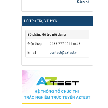
Đăng ký
HỖ TRỢ TRỰC TUYẾN
Bộ phận: Hỗ trợ nội dung
Điện thoại
0233 777 4455 ext 3
Email
contact@aztest.vn