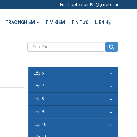
Email: aptechbmt95@gmail.com
TRẮC NGHIỆM
TÌM KIẾM
TIN TỨC
LIÊN HỆ
Lớp 6
Lớp 7
Lớp 8
Lớp 9
Lớp 10