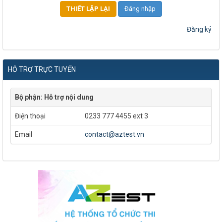
Đăng nhập
Đăng ký
HỖ TRỢ TRỰC TUYẾN
Bộ phận: Hỗ trợ nội dung
Điện thoại
0233 777 4455 ext 3
Email
contact@aztest.vn