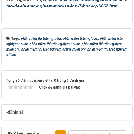
tao-de-thi-trac-nghiem-mon-su-lop-7-hoc-ky-i-662.html
Tags:
phần mềm thi trắc nghiệm
,
phần mềm trắc nghiệm
,
phần mềm trắc
nghiệm online
,
phần mềm thi trắc nghiệm online
,
phần mềm thi trắc nghiệm
miễn phí
,
phần mềm thi trắc nghiệm online miễn phí
,
phần mềm thi trắc nghiệm
offline
Tổng số điểm của bài viết là: 0 trong 0 đánh giá
Click để đánh giá bài viết
Chia sẻ:
Ý kiến bạn đọc