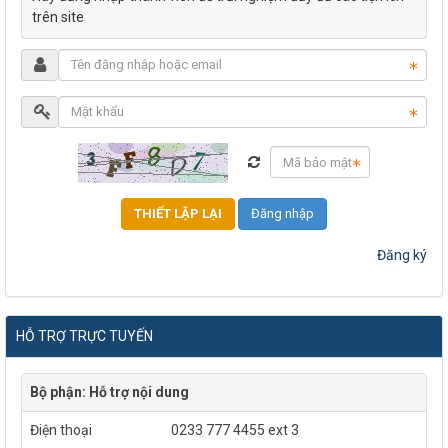
trên site
Đăng nhập
Đăng ký
HỖ TRỢ TRỰC TUYẾN
Bộ phận: Hỗ trợ nội dung
Điện thoại
0233 777 4455 ext 3