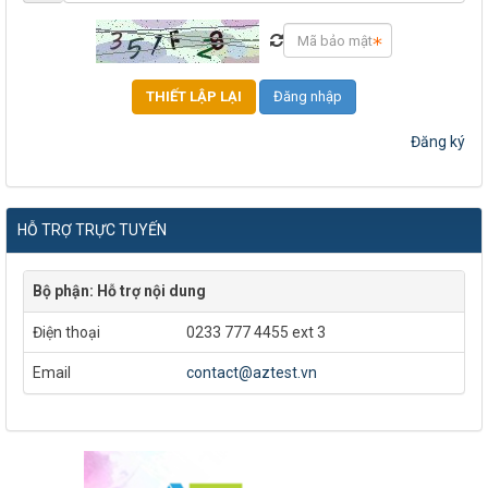
Đăng nhập
Đăng ký
HỖ TRỢ TRỰC TUYẾN
Bộ phận: Hỗ trợ nội dung
Điện thoại
0233 777 4455 ext 3
Email
contact@aztest.vn