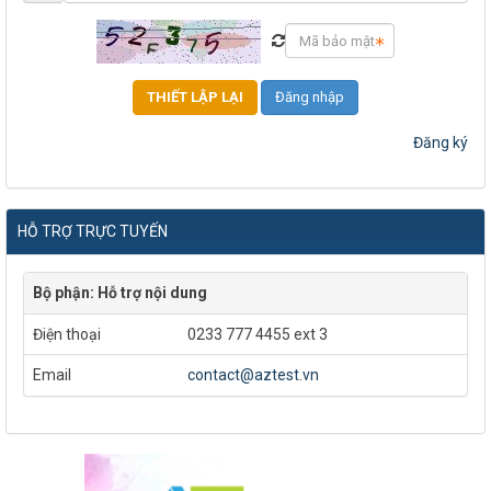
Đăng nhập
Đăng ký
HỖ TRỢ TRỰC TUYẾN
Bộ phận: Hỗ trợ nội dung
Điện thoại
0233 777 4455 ext 3
Email
contact@aztest.vn