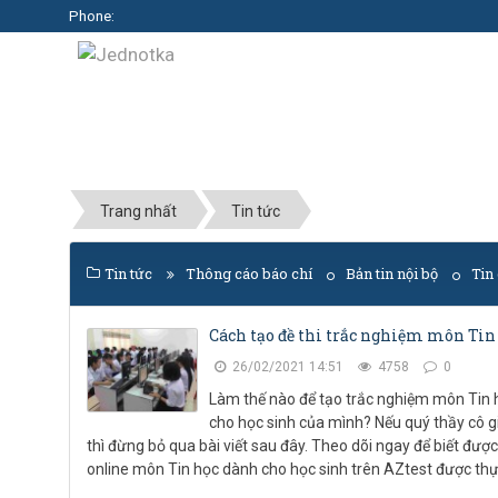
Phone:
Trang nhất
Tin tức
Tin tức
Thông cáo báo chí
Bản tin nội bộ
Tin
Cách tạo đề thi trắc nghiệm môn Tin 
26/02/2021 14:51
4758
0
Làm thế nào để tạo trắc nghiệm môn Tin họ
cho học sinh của mình? Nếu quý thầy cô 
thì đừng bỏ qua bài viết sau đây. Theo dõi ngay để biết đượ
online môn Tin học dành cho học sinh trên AZtest được thự