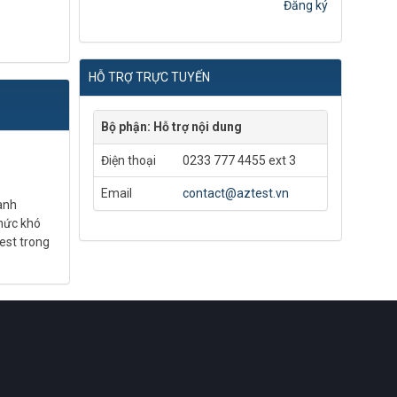
Đăng ký
HỖ TRỢ TRỰC TUYẾN
Bộ phận: Hỗ trợ nội dung
Điện thoại
0233 777 4455 ext 3
Email
contact@aztest.vn
anh
chức khó
est trong