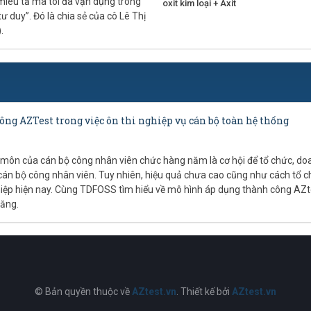
iêu tả mà tôi đã vận dụng trong
oxit kim loại + Axit
tư duy”. Đó là chia sẻ của cô Lê Thị
.
ng AZTest trong việc ôn thi nghiệp vụ cán bộ toàn hệ thống
 môn của cán bộ công nhân viên chức hàng năm là cơ hội để tổ chức, do
cán bộ công nhân viên. Tuy nhiên, hiệu quả chưa cao cũng như cách tổ 
hiệp hiện nay. Cùng TDFOSS tìm hiểu về mô hình áp dụng thành công AZt
Đăng.
© Bản quyền thuộc về
AZtest.vn
. Thiết kế bởi
AZtest.vn