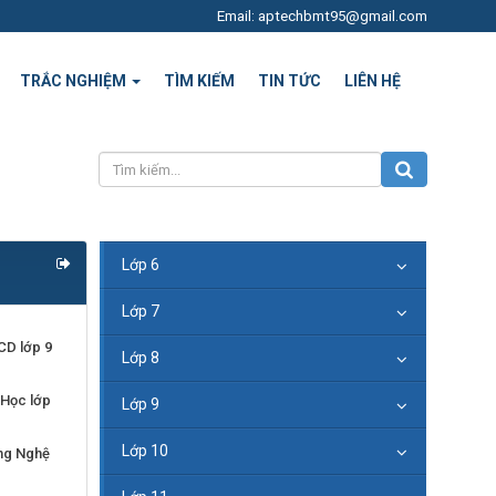
Email: aptechbmt95@gmail.com
TRẮC NGHIỆM
TÌM KIẾM
TIN TỨC
LIÊN HỆ
Lớp 6
Lớp 7
CD lớp 9
Lớp 8
 Học lớp
Lớp 9
Lớp 10
ông Nghệ