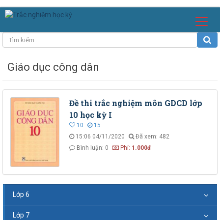
Giáo dục công dân
Đề thi trắc nghiệm môn GDCD lớp
10 học kỳ I
10
15
15:06 04/11/2020
Đã xem: 482
Bình luận: 0
Phí:
1.000đ
Lớp 6
Lớp 7