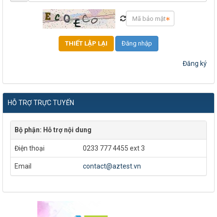
Đăng nhập
Đăng ký
HỖ TRỢ TRỰC TUYẾN
Bộ phận: Hỗ trợ nội dung
Điện thoại
0233 777 4455 ext 3
Email
contact@aztest.vn