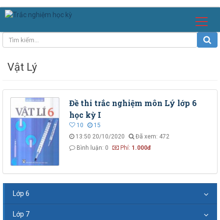
Vật Lý
Đề thi trắc nghiệm môn Lý lớp 6
học kỳ I
10
15
13:50 20/10/2020
Đã xem: 472
Bình luận: 0
Phí:
1.000đ
Lớp 6
Lớp 7