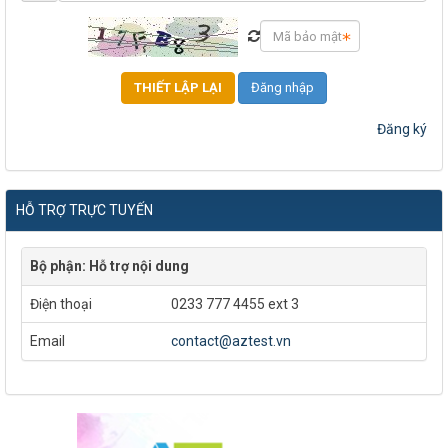
Đăng nhập
Đăng ký
HỖ TRỢ TRỰC TUYẾN
Bộ phận: Hỗ trợ nội dung
Điện thoại
0233 777 4455 ext 3
Email
contact@aztest.vn