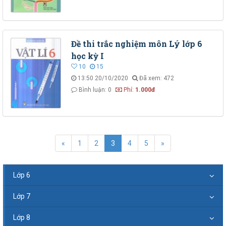
Đề thi trắc nghiệm môn Lý lớp 6
học kỳ I
10
15
13:50 20/10/2020
Đã xem: 472
Bình luận: 0
Phí:
1.000đ
«
1
2
3
4
5
»
Lớp 6
Lớp 7
Lớp 8